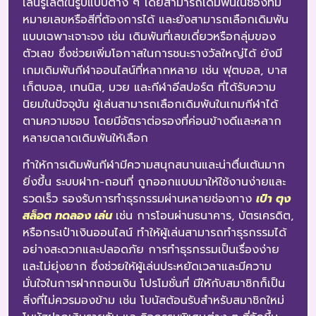
เล่นรูเล็ตในรูปแบบต่าง ๆ โดยสามารถเดิมพันในช่องที่มี
หมายเลขหรือสีที่ต้องการได้ และยังสามารถเลือกเดิมพัน
แบบเฉพาะเจาะจง เช่น เดิมพันที่เลขเดี่ยวหรือกลุ่มของ
ตัวเลข ซึ่งช่วยเพิ่มโอกาสในการชนะรางวัลใหญ่ได้ ยังมี
เกมเดิมพันกีฬาออนไลน์ที่หลากหลาย เช่น ฟุตบอล, บาส
เก็ตบอล, เทนนิส, มวย และกีฬาอีสปอร์ต ที่ได้รับความ
นิยมในปัจจุบัน ผู้เล่นสามารถเลือกเดิมพันในเกมกีฬาได้
ตามความชอบ โดยมีอัตราต่อรองที่ค่อนข้างดีและหลาก
หลายตลาดเดิมพันให้เลือก
ทำให้การเดิมพันกีฬามีความสนุกสนานและน่าตื่นเต้นมาก
ยิ่งขึ้น ระบบฝาก-ถอนที่ ถูกออกแบบมาให้ใช้งานง่ายและ
รวดเร็ว รองรับการทำธุรกรรมผ่านหลายช่องทาง
เป๋า ตุง
สล็อต ทดลอง เล่น
เช่น การโอนผ่านธนาคาร, บัตรเครดิต,
หรือกระเป๋าเงินออนไลน์ ทำให้ผู้เล่นสามารถทำธุรกรรมได้
อย่างสะดวกและปลอดภัย การทำธุรกรรมเป็นเรื่องง่าย
และไม่ยุ่งยาก ซึ่งช่วยให้ผู้เล่นประหยัดเวลาและมีความ
มั่นใจในการฝากถอนเงิน โปรโมชั่นที่ มีให้กับสมาชิกก็เป็น
สิ่งที่ไม่ควรมองข้าม เช่น โบนัสต้อนรับสำหรับสมาชิกใหม่