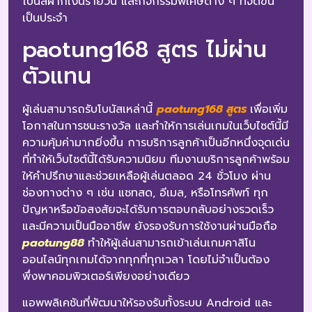
โบนัสฝากเงินรายวัน และกิจกรรมพิเศษต่าง ๆ ที่จัดขึ้น
เป็นประจำ
paotung168 สูตร ไม่ผ่าน
ตัวแทน
ผู้เล่นสามารถรับโบนัสเหล่านี้
paotung168 สูตร
เพื่อเพิ่ม
โอกาสในการชนะรางวัล และทำให้การเล่นเกมในเว็บไซต์นี้มี
ความคุ้มค่ามากยิ่งขึ้น การบริการลูกค้าเป็นอีกหนึ่งจุดเด่น
ที่ทำให้เว็บไซต์นี้ได้รับความนิยม ทีมงานบริการลูกค้าพร้อม
ให้คำปรึกษาและช่วยเหลือผู้เล่นตลอด 24 ชั่วโมง ผ่าน
ช่องทางต่าง ๆ เช่น แชทสด, อีเมล, หรือโทรศัพท์ ทุก
ปัญหาหรือข้อสงสัยจะได้รับการตอบกลับอย่างรวดเร็ว
และมีความเป็นมืออาชีพ ยังรองรับการใช้งานผ่านมือถือ
paotung88
ทำให้ผู้เล่นสามารถเข้าเล่นเกมคาสิโน
ออนไลน์ทุกเกมได้จากทุกที่ทุกเวลา โดยไม่จำเป็นต้อง
พึ่งพาคอมพิวเตอร์เพียงอย่างเดียว
แอพพลิเคชันที่พัฒนาให้รองรับทั้งระบบ Android และ