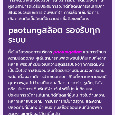
การพัฒนาและปรับปรุงการให้บริการอย่างต่อเนื่อง ทำให้
ผู้เล่นสามารถได้รับประสบการณ์ที่ดีที่สุดในการเล่นเกมคา
สิโนออนไลน์และการเดิมพันกีฬา การเลือกเล่นคือการ
เลือกเล่นกับเว็บไซต์ที่มีความน่าเชื่อถือและมั่นคง
paotungสล็อต รองรับทุก
ระบบ
ทั้งในเรื่องของการบริการ
paotungสล็อต
และการรักษา
ความปลอดภัย ผู้เล่นสามารถเพลิดเพลินไปกับเกมที่หลาก
หลาย พร้อมทั้งมั่นใจในความยุติธรรมของทุกการเดิมพัน
เป็นเว็บไซต์คาสิโนออนไลน์ที่ได้รับความนิยมในวงการเกม
พนัน เนื่องจากมีการนำเสนอเกมคาสิโนที่หลากหลายและมี
คุณภาพสูง ไม่ว่าจะเป็นเกมสล็อต, บาคาร่า, รูเล็ต, ไฮโล,
หรือแม้แต่การเดิมพันกีฬา เว็บไซต์นี้มุ่งมั่นที่จะมอบ
ประสบการณ์การเล่นเกมที่ดีที่สุดแก่ผู้เล่น ทั้งในด้านความ
หลากหลายของเกม การบริการที่มีมาตรฐาน และความ
ปลอดภัยที่มั่นคง นำเสนอเกมสล็อตออนไลน์ที่มีกราฟิก
สวยงามและฟีเจอร์ที่น่าตื่นเต้น